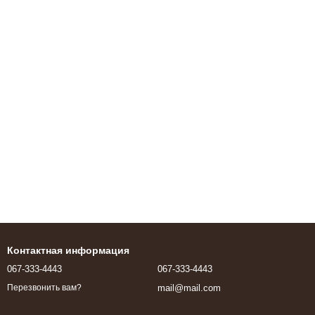
Контактная информация
067-333-4443
067-333-4443
mail@mail.com
Перезвонить вам?