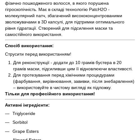
фізично пошкодженого волосся, в якого порушена
гігроскопічність. Має в складі технологію PatcH2O -
молекулярний патч, збагачений висококонцентрованими
зволожувачами в 3D капсулі, для підтримки оптимального
рівня гідратації. Створений для підсилення маски та
самостійного використання.
Спосіб використання:
Струсити перед використанням!
Для реконструкції - додати до 10 грамів бустера в 20
грамів маски, підсиливши цим її відновлюючи властивості.
Для протезування перед хімічними процедурами
(фарбування, вирівнювання, завивки, після знебарвлення)
– використовуйте в чистому вигляді як підложку.
Тільки для професійного використання!
Активні інгредієнти:
Triglyceride
Sorbitol
Grape Esters