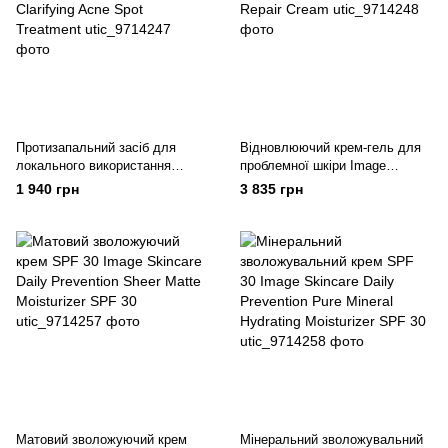
Протизапальний засіб для
Відновлюючий крем-гель для
локального використання
проблемної шкіри Image
Image Skincare Clear Cell
Skincare Clear Cell Clarifying
1 940 грн
3 835 грн
Clarifying Acne Spot Treatment
Repair Cream
Матовий зволожуючий крем
Мінеральний зволожувальний