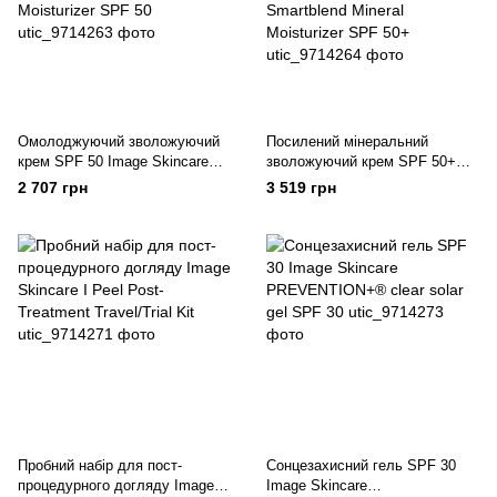
Омолоджуючий зволожуючий
Посилений мінеральний
крем SPF 50 Image Skincare
зволожуючий крем SPF 50+
Daily Prevention Ultra Defense
Image Skincare Daily Prevention
2 707 грн
3 519 грн
Moisturizer SPF 50
Advanced Smartblend Mineral
Moisturizer SPF 50+
Пробний набір для пост-
Сонцезахисний гель SPF 30
процедурного догляду Image
Image Skincare