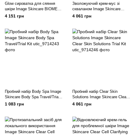
Glow сироватка для сяяння
Зволожуючий крем-мус зі
шкіри Image Skincare BIOME+
скваланом Image Skincare
dew bright serum
Biome + Smoothing Cloud
4 151 грн
4 061 грн
Cream
Пробний набір Body Spa Image
Пробний набір Clear Skin
Skincare Body Spa Travel/Trial
Solutions Image Skincare Clear
Kit
Skin Solutions Trial Kit
1 083 грн
4 061 грн