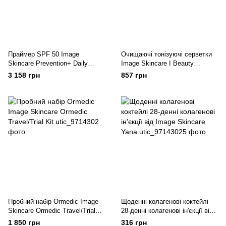
Праймер SPF 50 Image
Очищаючі тонізуючі серветки
Skincare Prevention+ Daily
Image Skincare I Beauty
Perfecting Primer SPF 50
Refreshing facial wipes
3 158 грн
857 грн
Пробний набір Ormedic Image
Щоденні колагенові коктейлі
Skincare Ormedic Travel/Trial
28-денні колагенові ін'єкції від
Kit
Image Skincare Yana
1 850 грн
316 грн