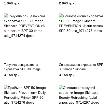
Skincare I Peel Post-Treatment
PREVENTION+® clear solar gel
1 940 грн
2 843 грн
Travel/Trial Kit
SPF 30
Тонуюча сонцезахисна
Сонцезахисна сироватка SPF
сироватка SPF 30 Image
30 Image Skincare
Skincare PREVENTION+® sun
PREVENTION+® sun serum
3 158 грн
3 158 грн
serum SPF 30 tinted
SPF 30