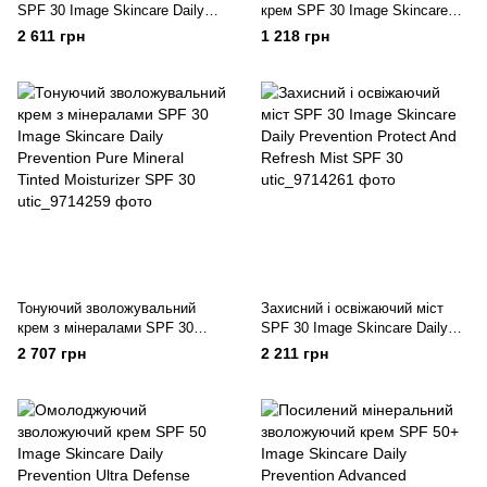
SPF 30 Image Skincare Daily
крем SPF 30 Image Skincare
Prevention Sheer Matte
Daily Prevention Pure Mineral
2 611 грн
1 218 грн
Moisturizer SPF 30
Hydrating Moisturizer SPF 30
Тонуючий зволожувальний
Захисний і освіжаючий міст
крем з мінералами SPF 30
SPF 30 Image Skincare Daily
Image Skincare Daily Prevention
Prevention Protect And Refresh
2 707 грн
2 211 грн
Pure Mineral Tinted Moisturizer
Mist SPF 30
SPF 30