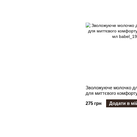
Зволожуюче молочко дл
для миттєвого комфорту
мл
275 грн
Додати в мі