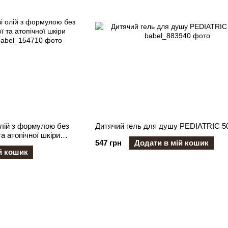
олій з формулою без
Дитячий гель для душу PEDIATRIC 5
та атопічної шкіри
547 грн
Додати в мій кошик
й кошик