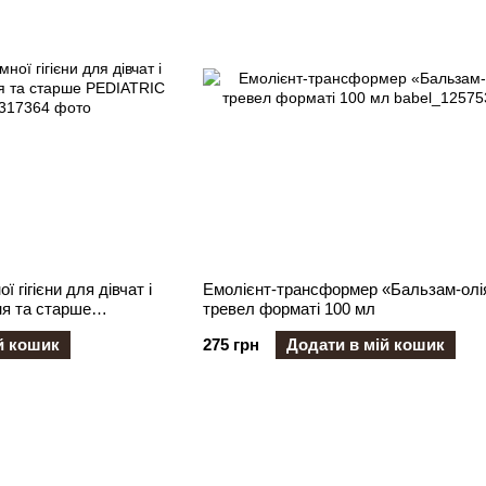
 гігієни для дівчат і
Емолієнт-трансформер «Бальзам-олі
ня та старше
тревел форматі 100 мл
й кошик
275 грн
Додати в мій кошик