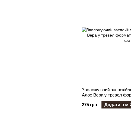
Зволожуючий заспокійли
Алое Вера у тревел фор
275 грн
Додати в мі