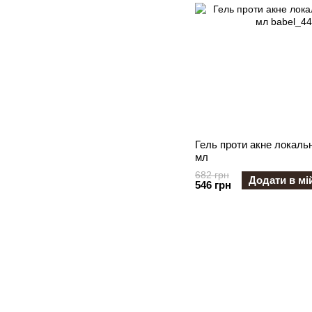
Гель проти акне локаль
мл
682 грн
Додати в мі
546 грн