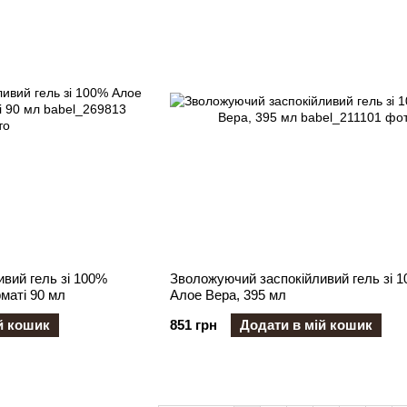
вий гель зі 100%
Зволожуючий заспокійливий гель зі 
маті 90 мл
Алое Вера, 395 мл
й кошик
851 грн
Додати в мій кошик