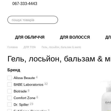
067-333-4443
Перейти до основного контенту
ДЛЯ ОБЛИЧЧЯ
ДЛЯ ВОЛОССЯ
ДЛ
Головна
ДЛЯ ТІЛА
Гель, лосьйон, бальзам & мило
Гель, лосьйон, бальзам & 
Бренд
4
Alissa Beaute
32
BABE Laboratorios
8
Biotrade
6
Comfort Zone
23
Dr. Spiller
2