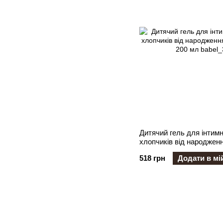
Дитячий гель для інтимної
хлопчиків від народжен
PEDIATRIC 200 мл
518 грн
Додати в мі