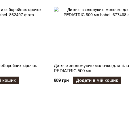
себорейних кірочок
Дитяче зволожуюче молочко для тіла
PEDIATRIC 500 мл
й кошик
689 грн
Додати в мій кошик