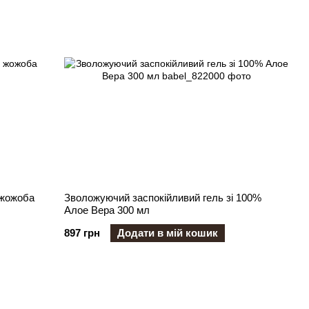
 жожоба
Зволожуючий заспокійливий гель зі 100%
Алое Вера 300 мл
897 грн
Додати в мій кошик