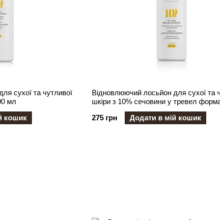
я сухої та чутливої ​​
Відновлюючий лосьйон для сухої та чу
00 мл
шкіри з 10% сечовини у тревел форма
мл
й кошик
275 грн
Додати в мій кошик