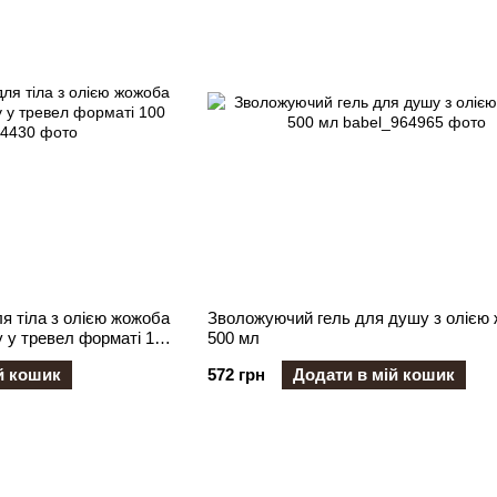
я тіла з олією жожоба
Зволожуючий гель для душу з олією
 у тревел форматі 100
500 мл
й кошик
572 грн
Додати в мій кошик