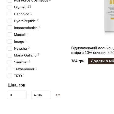
Full Force Cosmetics
13
Glymed
1
Hahonico
2
HydroPeptide
2
Innoaesthetics
1
Mastelli
1
Image
Відновлюючий лосьйон дл
2
Newsha
шкіри з 10% сечовини 5
7
Maria Galland
784 грн
Додати в мі
4
Simildiet
1
Trawenmoor
1
TiZO
Ціна, грн
Від Ціна, грн
До Ціна, грн
ОК