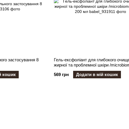
ного застосування 8
Гель-ексфоліант для глибокого очищ
жирної та проблемної шкіри /microbio
friendly, 200 мл
й кошик
569 грн
Додати в мій кошик