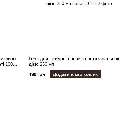
тливої ​​
Гель для інтимної гігієни з протизапальною
ті 100
дією 250 мл
496 грн
Додати в мій кошик