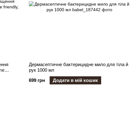
ення
Дермасептичне бактерицидне мило для тіла й
me
рук 1000 мл
699 грн
Додати в мій кошик