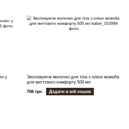
я» у
Зволожуюче молочко для тіла з олією жожоба
для миттєвого комфорту 500 мл
706 грн
Додати в мій кошик