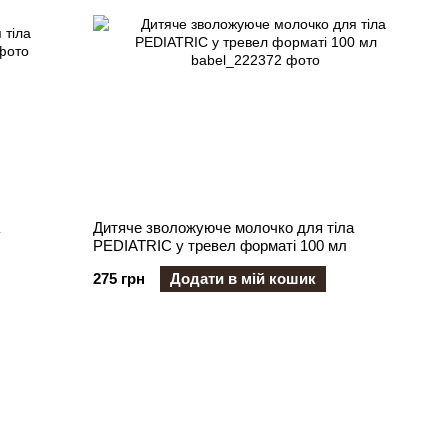
Дитяче зволожуюче молочко для тіла
PEDIATRIC у тревел форматі 100 мл
275 грн
Додати в мій кошик