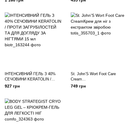
1 160 грн
435 грн
СТОП І П'ЯТ 50 мл
ІНТЕНСИВНИЙ ГЕЛЬ З 40%
St. John’S Wort Foot Care
СЕЧОВИНИ KERATOLIN /
Cream
ПРОТИ ЗАГРУБІЛОСТЕЙ ТА
Крем для ніг з екстрактом
927 грн
749 грн
ДЛЯ ДОГЛЯДУ ЗА НІГТЯМИ 15
звіробою
мл