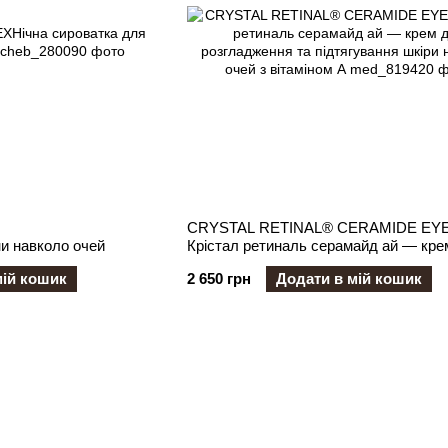
CRYSTAL RETINAL® CERAMIDE EYE
ни навколо очей
Крістал ретиналь серамайд ай — кре
розгладження та підтягування шкіри 
мій кошик
2 650 грн
Додати в мій кошик
очей з вітаміном А