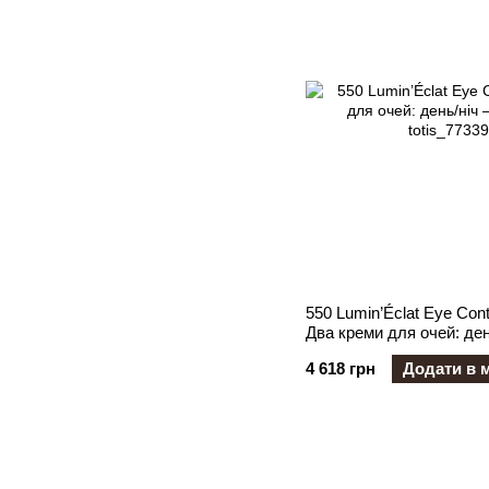
550 Lumin’Éclat Eye Con
Два креми для очей: ден
молодість
4 618 грн
Додати в 