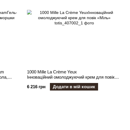
am
1000 Mille La Crème Yeux
ола,
Інноваційний омолоджуючий крем для повік
«Міль»
6 216 грн
Додати в мій кошик