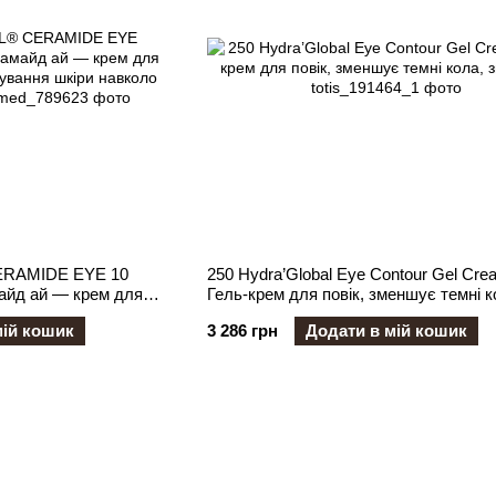
ERAMIDE EYE 10
250 Hydra’Global Eye Contour Gel Cre
айд ай — крем для
Гель-крем для повік, зменшує темні к
ування шкіри навколо
зморшки
мій кошик
3 286 грн
Додати в мій кошик