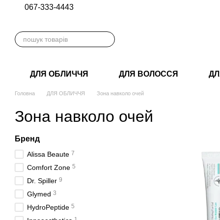
067-333-4443
Перейти до основного контенту
ДЛЯ ОБЛИЧЧЯ
ДЛЯ ВОЛОССЯ
ДЛ
Головна
ДЛЯ ОБЛИЧЧЯ
Зона навколо очей
Зона навколо очей
Бренд
7
Alissa Beaute
5
Comfort Zone
9
Dr. Spiller
3
Glymed
5
HydroPeptide
1