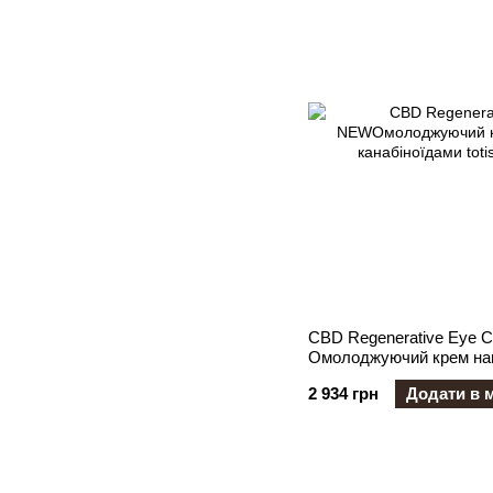
CBD Regenerative Eye
Омолоджуючий крем нав
канабіноїдами
2 934 грн
Додати в 