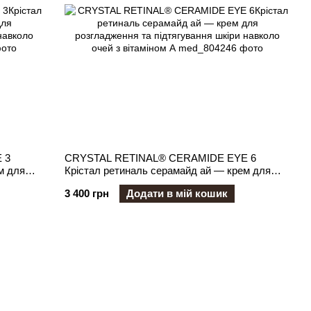
 3
CRYSTAL RETINAL® CERAMIDE EYE 6
м для
Крістал ретиналь серамайд ай — крем для
навколо
розгладження та підтягування шкіри навколо
3 400 грн
Додати в мій кошик
очей з вітаміном А