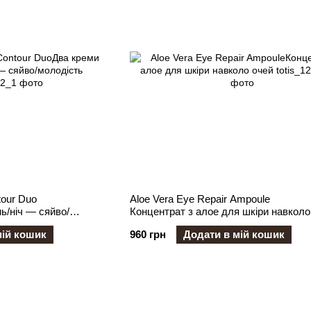
tour Duo
Aloe Vera Eye Repair Ampoule
ь/ніч — сяйво/
Концентрат з алое для шкіри навколо
мій кошик
960 грн
Додати в мій кошик