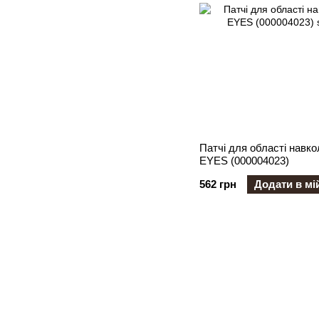
Патчі для області навк
EYES (000004023)
562 грн
Додати в мі