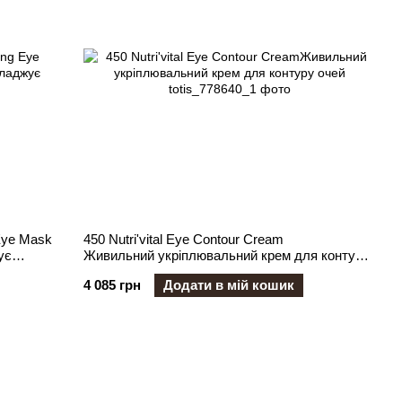
 Eye Mask
450 Nutri'vital Eye Contour Cream
ує
Живильний укріплювальний крем для контуру
очей
4 085 грн
Додати в мій кошик