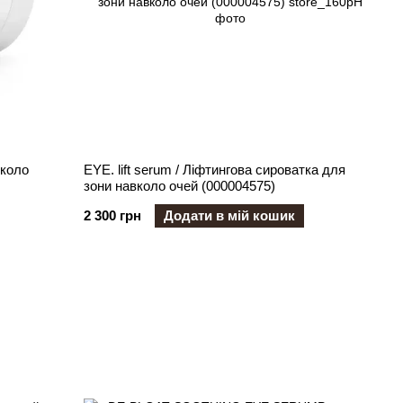
коло
EYE. lift serum / Ліфтингова сироватка для
зони навколо очей (000004575)
2 300 грн
Додати в мій кошик