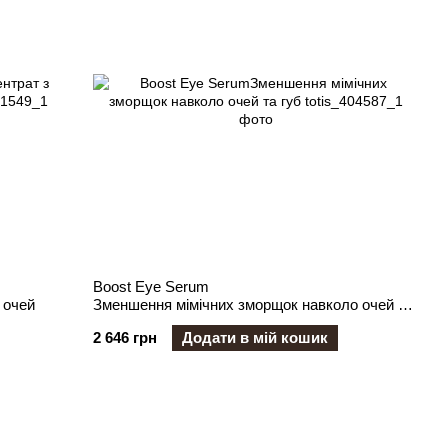
Boost Eye Serum
 очей
Зменшення мімічних зморщок навколо очей та
губ
2 646 грн
Додати в мій кошик