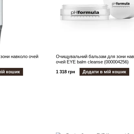
зони навколо очей
Очищувальний бальзам для зони нав
очей EYE balm cleanse (000004256)
мій кошик
1 318 грн
Додати в мій кошик