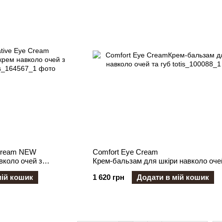
 Cream NEW
Comfort Eye Cream
коло очей з
Крем-бальзам для шкіри навколо очей
мій кошик
1 620 грн
Додати в мій кошик