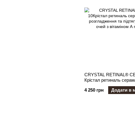
CRYSTAL RETINAL® C
Крістал ретиналь серам
розгладження та підтяг
4 250 грн
Додати в 
очей з вітаміном А