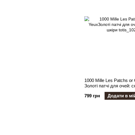
1000 Mille Les Patchs or
Золоті патчі для очей: с
шкіри
799 грн
Додати в мі