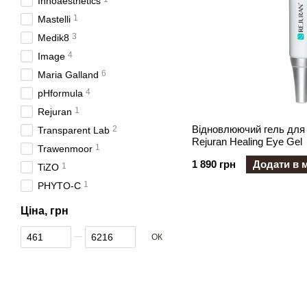
Innoaesthetics
1
Mastelli
3
Medik8
4
Image
6
Maria Galland
4
pHformula
1
Rejuran
Відновлюючий гель для 
2
Transparent Lab
Rejuran Healing Eye Gel
1
Trawenmoor
1 890 грн
Додати в 
1
TiZO
1
PHYTO-C
Ціна, грн
Від Ціна, грн
До Ціна, грн
ОК