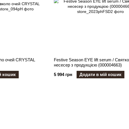
оло очей CRYSTAL
Festive Season EYE lift serum / Святк
несесер з продукцією (000004663)
й кошик
5 994 грн
Додати в мій кошик