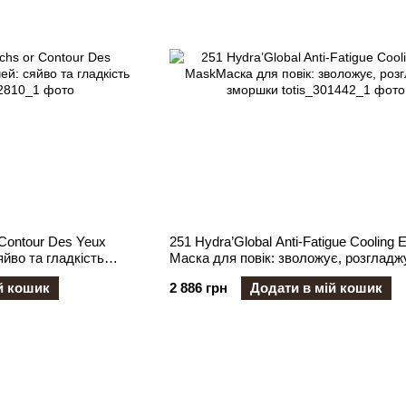
 Contour Des Yeux
251 Hydra’Global Anti-Fatigue Cooling
яйво та гладкість
Маска для повік: зволожує, розгладж
зморшки
й кошик
2 886 грн
Додати в мій кошик