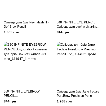
Олівець для брів Revitalash Hi-
848 INFINITE EYE PENCIL
Def Brow Pencil
Олівець для очей з вітаміном
Е і олією марули
1 305 грн
844 грн
850 INFINITE EYEBROW
Олівець для брів Jane Iredale
PENCIL
PureBrow Precision Pencil
Водостійкий олівець для брів:
844 грн
1 768 грн
захист і живлення