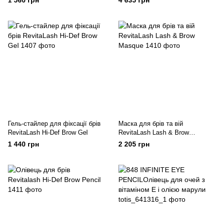
1 560 грн
4 635 грн
Гель-стайлер для фіксації брів
Маска для брів та вій
RevitaLash Hi-Def Brow Gel
RevitaLash Lash & Brow
Masque
1 440 грн
2 205 грн