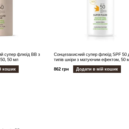
й супер флюїд ВВ з
Cонцезахисний супер флюїд SPF 50 д
50, 50 мл
типів шкіри з матуючим ефектом, 50 
й кошик
862 грн
Додати в мій кошик