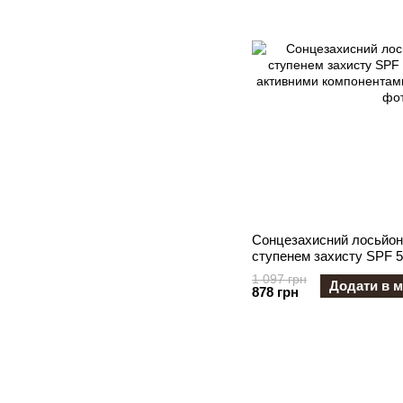
Сонцезахисний лосьйон
ступенем захисту SPF 5
активними компонентам
1 097 грн
Додати в м
878 грн