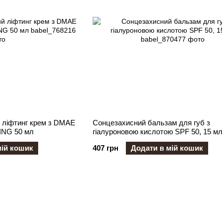
 ліфтинг крем з DMAE
Сонцезахисний бальзам для губ з
ING 50 мл
гіалуроновою кислотою SPF 50, 15 м
мій кошик
407 грн
Додати в мій кошик