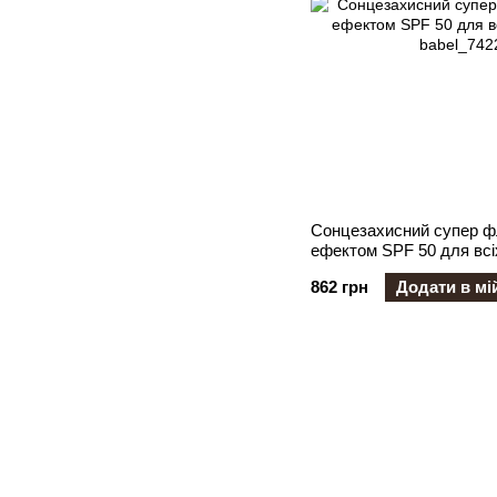
Cонцезахисний супер ф
ефектом SPF 50 для всіх
862 грн
Додати в мі