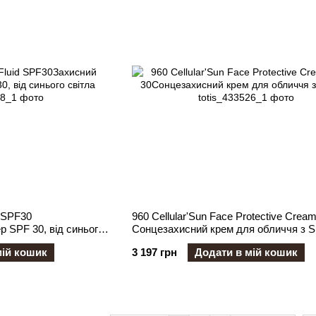
d SPF30
960 Cellular'Sun Face Protective Crea
 SPF 30, від синього
Сонцезахисний крем для обличчя з S
мій кошик
3 197 грн
Додати в мій кошик