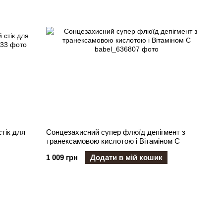
тік для
Сонцезахисний супер флюїд депігмент з
транексамовою кислотою і Вітаміном С
1 009 грн
Додати в мій кошик