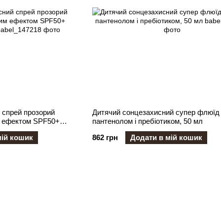
 спрей прозорий
Дитячий сонцезахисний супер флюїд 
м ефектом SPF50+
пантенолом і пребіотиком, 50 мл
мій кошик
862 грн
Додати в мій кошик