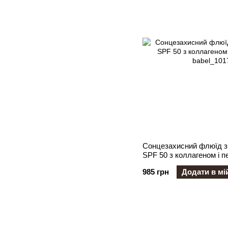
Сонцезахисний флюїд 
SPF 50 з коллагеном і п
985 грн
Додати в мі