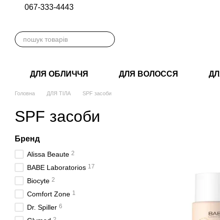
067-333-4443
Перейти до основного контенту
ДЛЯ ОБЛИЧЧЯ
ДЛЯ ВОЛОССЯ
ДЛ
Головна
ДЛЯ ТІЛА
SPF засоби
SPF засоби
Бренд
2
Alissa Beaute
17
BABE Laboratorios
2
Biocyte
1
Comfort Zone
6
Dr. Spiller
2