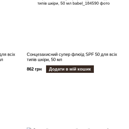
ля всіх
Cонцезахисний супер флюїд SPF 50 для всіх
мл
типів шкіри, 50 мл
862 грн
Додати в мій кошик