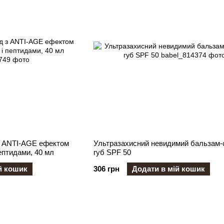
з ANTI-AGE ефектом
Ультразахисний невидимий бальзам-с
ептидами, 40 мл
губ SPF 50
й кошик
306 грн
Додати в мій кошик