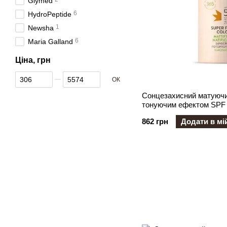
Glymed
6
HydroPeptide
1
Newsha
6
Maria Galland
Ціна, грн
Від Ціна, грн
До Ціна, грн
ОК
Cонцезахисний матуючи
тонуючим ефектом SPF 
862 грн
Додати в мі