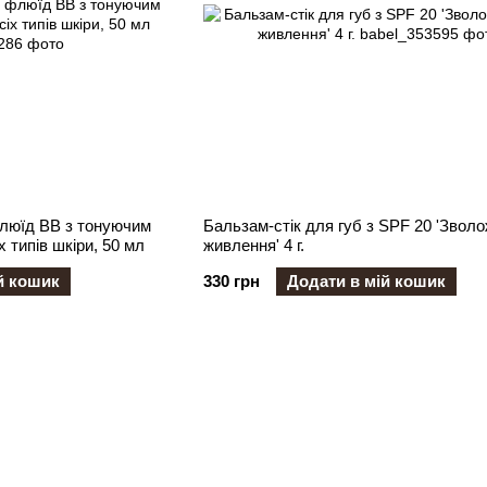
люїд ВВ з тонуючим
Бальзам-стік для губ з SPF 20 'Звол
 типів шкіри, 50 мл
живлення' 4 г.
й кошик
330 грн
Додати в мій кошик