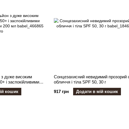
 з дуже високим
Сонцезахисний невидимий прозорий с
0+ і заспокійливими
обличчя і тіла SPF 50, 30 г
и 200 мл
ій кошик
917 грн
Додати в мій кошик