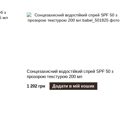
Сонцезахисний водостійкий спрей SPF 50 з
л
прозорою текстурою 200 мл
1 202 грн
Додати в мій кошик