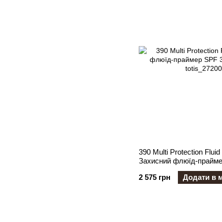
390 Multi Protection Flui
Захисний флюїд-праймер
світла
2 575 грн
Додати в 