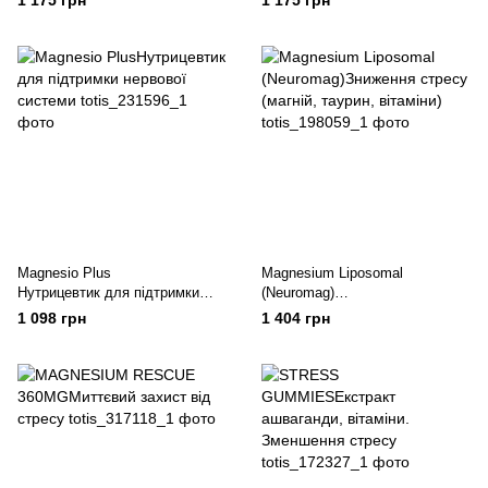
1 175 грн
1 175 грн
Magnesio Plus
Magnesium Liposomal
Нутрицевтик для підтримки
(Neuromag)
нервової системи
Зниження стресу (магній,
1 098 грн
1 404 грн
таурин, вітаміни)