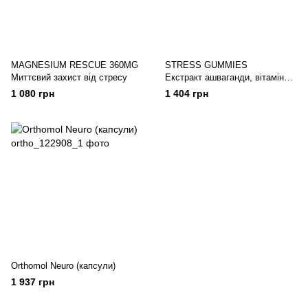
MAGNESIUM RESCUE 360MG
STRESS GUMMIES
Миттєвий захист від стресу
Екстракт ашваганди, вітаміни.
Зменшення стресу
1 080 грн
1 404 грн
Orthomol Neuro (капсули)
1 937 грн