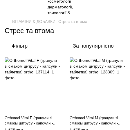
ВІТАМІНИ & ДОБАВКИ
Стрес та втома
Стрес та втома
Фільтр
За популярністю
Orthomol Vital F (гранули зі
Orthomol Vital M (гранули зі
смаком цитрусу - капсули -
смаком цитрусу - капсули -
таблетки)
таблетки)