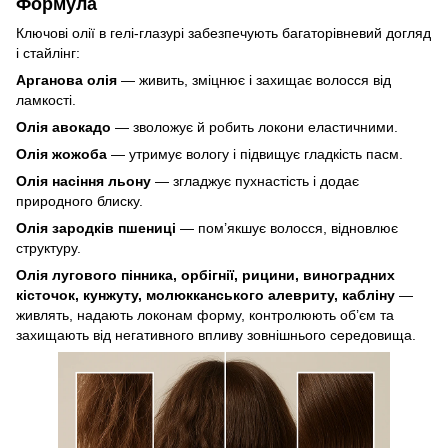
Формула
Ключові олії в гелі-глазурі забезпечують багаторівневий догляд
і стайлінг:
Арганова олія
— живить, зміцнює і захищає волосся від
ламкості.
Олія авокадо
— зволожує й робить локони еластичними.
Олія жожоба
— утримує вологу і підвищує гладкість пасм.
Олія насіння льону
— згладжує пухнастість і додає
природного блиску.
Олія зародків пшениці
— пом’якшує волосся, відновлює
структуру.
Олія лугового пінника, орбігнії, рицини, виноградних
кісточок, кунжуту, молюкканського алевриту, кабліну
—
живлять, надають локонам форму, контролюють об’єм та
захищають від негативного впливу зовнішнього середовища.