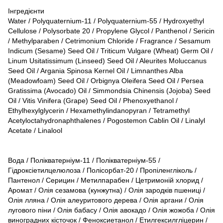
Інгредієнти
Water / Polyquaternium-11 / Polyquaternium-55 / Hydroxyethyl
Cellulose / Polysorbate 20 / Propylene Glycol / Panthenol / Sericin
/ Methylparaben / Cetrimonium Chloride / Fragrance / Sesamum
Indicum (Sesame) Seed Oil / Triticum Vulgare (Wheat) Germ Oil /
Linum Usitatissimum (Linseed) Seed Oil / Aleurites Moluccanus
Seed Oil / Argania Spinosa Kernel Oil / Limnanthes Alba
(Meadowfoam) Seed Oil / Orbignya Oleifera Seed Oil / Persea
Gratissima (Avocado) Oil / Simmondsia Chinensis (Jojoba) Seed
Oil / Vitis Vinifera (Grape) Seed Oil / Phenoxyethanol /
Ethylhexylglycerin / Hexamethylindanopyran / Tetramethyl
Acetyloctahydronaphthalenes / Pogostemon Cablin Oil / Linalyl
Acetate / Linalool
Вода / Полікватерніум-11 / Полікватерніум-55 /
Гідроксіетилцелюлоза / Полісорбат-20 / Пропіленгліколь /
Пантенол / Серицин / Метилпарабен / Цетримоній хлорид /
Аромат / Олія сезамова (кунжутна) / Олія зародків пшениці /
Олія лляна / Олія алеуритового дерева / Олія аргани / Олія
лугового піни / Олія бабасу / Олія авокадо / Олія жожоба / Олія
виноградних кісточок / Феноксиетанол / Етилгексилгліцерин /