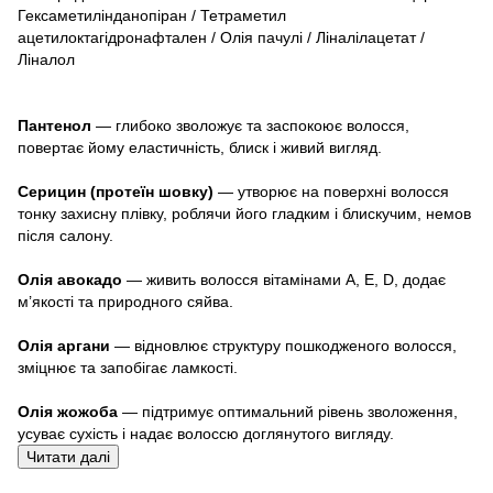
Гексаметилінданопіран / Тетраметил
ацетилоктагідронафтален / Олія пачулі / Ліналілацетат /
Ліналол
Пантенол
— глибоко зволожує та заспокоює волосся,
повертає йому еластичність, блиск і живий вигляд.
Серицин (протеїн шовку)
— утворює на поверхні волосся
тонку захисну плівку, роблячи його гладким і блискучим, немов
після салону.
Олія авокадо
— живить волосся вітамінами A, E, D, додає
м’якості та природного сяйва.
Олія аргани
— відновлює структуру пошкодженого волосся,
зміцнює та запобігає ламкості.
Олія жожоба
— підтримує оптимальний рівень зволоження,
усуває сухість і надає волоссю доглянутого вигляду.
Читати далі