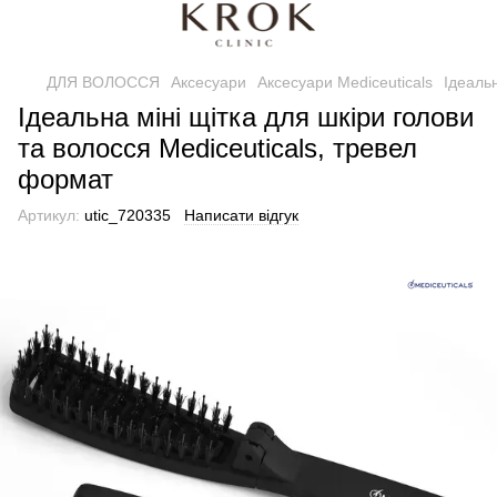
ДЛЯ ВОЛОССЯ
Аксесуари
Аксесуари Mediceuticals
Ідеальн
Ідеальна міні щітка для шкіри голови
та волосся Mediceuticals, тревел
формат
Артикул:
utic_720335
Написати відгук