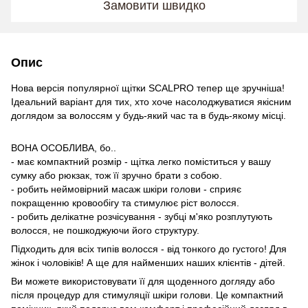
Замовити швидко
Опис
Нова версія популярної щітки SCALPRO тепер ще зручніша!
Ідеальний варіант для тих, хто хоче насолоджуватися якісним
доглядом за волоссям у будь-який час та в будь-якому місці.
ВОНА ОСОБЛИВА, бо..
- має компактний розмір - щітка легко поміститься у вашу
сумку або рюкзак, тож її зручно брати з собою.
- робить неймовірний масаж шкіри голови - сприяє
покращенню кровообігу та стимулює ріст волосся.
- робить делікатне розчісування - зубці м'яко розплутують
волосся, не пошкоджуючи його структуру.
Підходить для всіх типів волосся - від тонкого до густого! Для
жінок і чоловіків! А ще для найменших наших клієнтів - дітей.
Ви можете використовувати її для щоденного догляду або
після процедур для стимуляції шкіри голови. Це компактний