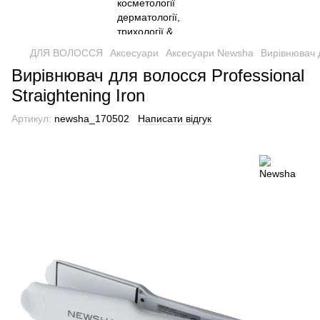
ДЛЯ ВОЛОССЯ
Аксесуари
Аксесуари Newsha
Вирівнювач д
Вирівнювач для волосся Professional
Straightening Iron
Артикул:
newsha_170502
Написати відгук