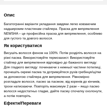
Опис
Багатогранні варіанти укладання завдяки легко ковзаючим
надшироким пластинам стайлера. Праска для випрямлення
NEWSHA – це професійна праска для випрямлення, особливо
для густого та довгого волосся.
Як користуватися
Висушіть волосся феном на 100%. Потім розділіть волосся на
різні пасма. Використовуйте термозахист. Використовуйте
стайлер для випрямлення відповідно до бажаного вигляду:
Для гладкого вигляду: починаючи з нижньої частини потилиці,
прочешіть окремі пасма та дотримуйтеся рухів гребінця/щітки
за допомогою стайлера для випрямлення. Рівномірно
розгладьте волосся, пасмо за пасмом, від коренів до кінчиків,
трохи натискаючи. Повторіть максимум 2 рази – якщо пасмо
волосся недостатньо гладке, дайте пасму спочатку охолонути,
а потім повторіть.
Ефекти/Переваги